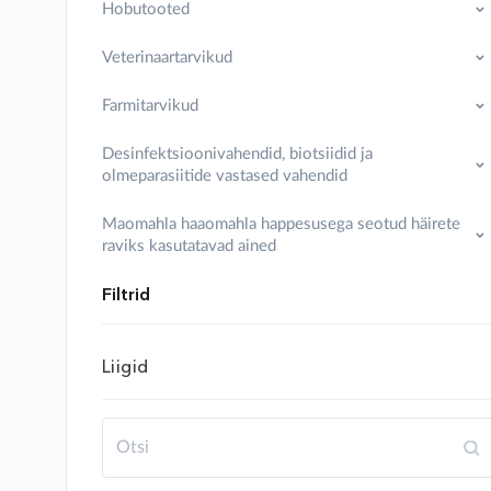
Hobutooted
Veterinaartarvikud
Farmitarvikud
Desinfektsioonivahendid, biotsiidid ja
olmeparasiitide vastased vahendid
Maomahla haaomahla happesusega seotud häirete
raviks kasutatavad ained
Filtrid
Liigid