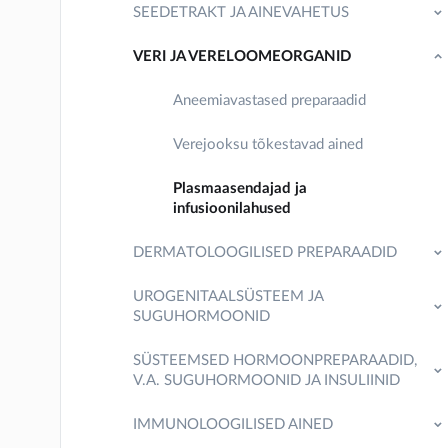
SEEDETRAKT JA AINEVAHETUS
VERI JA VERELOOMEORGANID
Aneemiavastased preparaadid
Verejooksu tõkestavad ained
Plasmaasendajad ja
infusioonilahused
DERMATOLOOGILISED PREPARAADID
UROGENITAALSÜSTEEM JA
SUGUHORMOONID
SÜSTEEMSED HORMOONPREPARAADID,
V.A. SUGUHORMOONID JA INSULIINID
IMMUNOLOOGILISED AINED