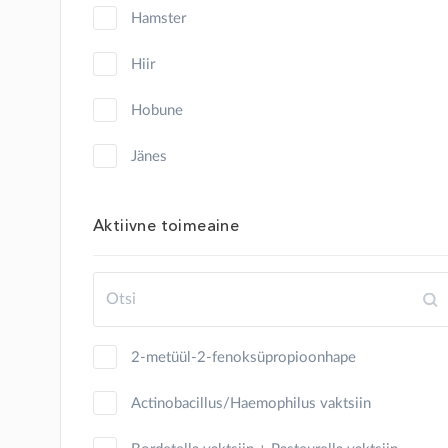
hamster
hiir
hobune
jänes
kalkun
Aktiivne toimeaine
kana
kass
kilpkonn
2-metüül-2-fenoksüpropioonhape
kits
Actinobacillus/Haemophilus vaktsiin
koer