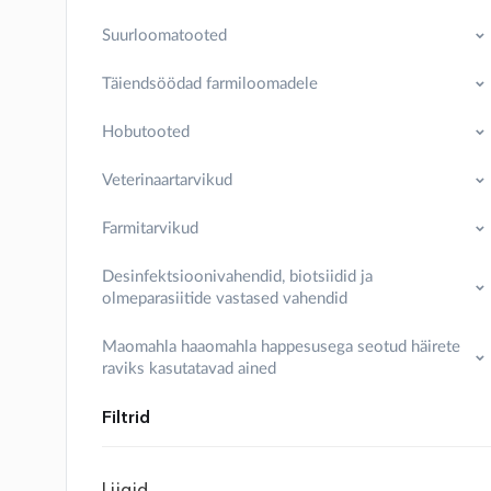
Suurloomatooted
Täiendsöödad farmiloomadele
Hobutooted
Veterinaartarvikud
Farmitarvikud
Desinfektsioonivahendid, biotsiidid ja
olmeparasiitide vastased vahendid
Maomahla haaomahla happesusega seotud häirete
raviks kasutatavad ained
Filtrid
Liigid