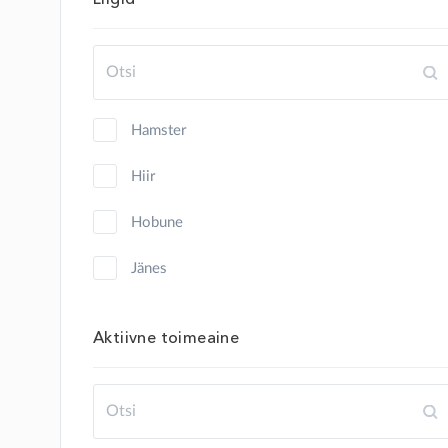
hamster
hiir
hobune
jänes
kalkun
Aktiivne toimeaine
kana
kass