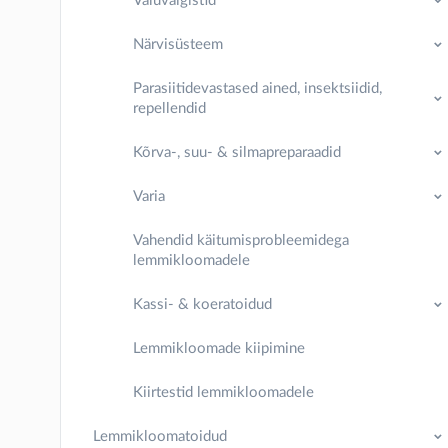
Valuvaigistid
Närvisüsteem
Parasiitidevastased ained, insektsiidid,
repellendid
Kõrva-, suu- & silmapreparaadid
Varia
Vahendid käitumisprobleemidega
lemmikloomadele
Kassi- & koeratoidud
Lemmikloomade kiipimine
Kiirtestid lemmikloomadele
Lemmikloomatoidud