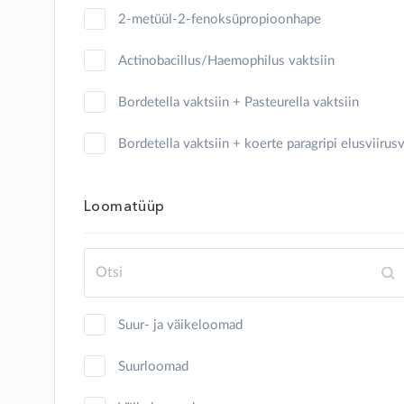
kilpkonn
2-metüül-2-fenoksüpropioonhape
kits
Actinobacillus/Haemophilus vaktsiin
koer
Bordetella vaktsiin + Pasteurella vaktsiin
konn
Bordetella vaktsiin + koerte paragripi elusviirus
küülik
Clostridium
Loomatüüp
lammas
Clostridium + Pasteurella vaktsiin
lind
Clostridium vaktsiin
merisiga
Cryptosporidium parvum, glükoproteiin gp40
Suur- ja väikeloomad
mesilane
Erysipelothrix inaktiveeritud vaktsiin
Suurloomad
mink
Erysipelothrix rhusiopathiae, inaktiveeritud