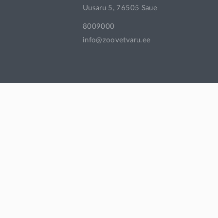
Uusaru 5, 76505 Saue
Pasteurella vaktsiin + Histophilus somni
8009000
info@zoovetvaru.ee
Salmonella vaktsiin
Trichophyton vaktsiin
afoksolaneer
aglepristoon
albendasool
alfaksaloon
altrenogest
amitraas