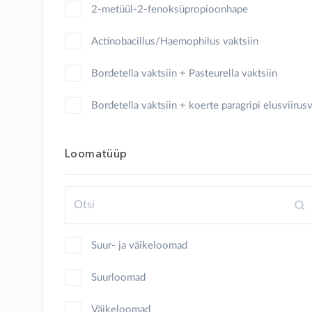
2-metüül-2-fenoksüpropioonhape
kits
Actinobacillus/Haemophilus vaktsiin
koer
Bordetella vaktsiin + Pasteurella vaktsiin
konn
Bordetella vaktsiin + koerte paragripi elusviirus
küülik
Clostridium
Loomatüüp
lammas
Clostridium + Pasteurella vaktsiin
lind
Clostridium vaktsiin
merisiga
Cryptosporidium parvum, glükoproteiin gp40
Suur- ja väikeloomad
mesilane
Erysipelothrix inaktiveeritud vaktsiin
Suurloomad
mink
Erysipelothrix rhusiopathiae, inaktiveeritud
Väikeloomad