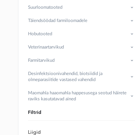
Suurloomatooted
Täiendsöödad farmiloomadele
Hobutooted
Veterinaartarvikud
Farmitarvikud
Desinfektsioonivahendid, biotsiidid ja
olmeparasiitide vastased vahendid
Maomahla haaomahla happesusega seotud häirete
raviks kasutatavad ained
Filtrid
Liigid