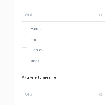
hamster
hiir
hobune
jänes
kalkun
Aktiivne toimeaine
kana
kass
kilpkonn