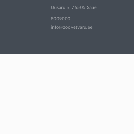
Uusaru 5, 76505 Saue
Pasteurella vaktsiin + Histophilus somni
8009000
Salmonella vaktsiin
info@zoovetvaru.ee
Trichophyton vaktsiin
afoksolaneer
aglepristoon
albendasool
alfaksaloon
altrenogest
amitraas