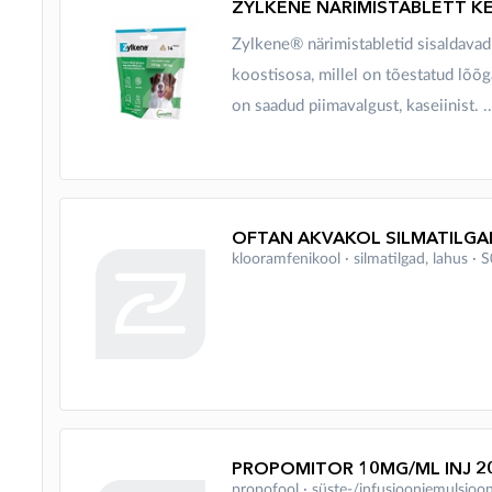
Zylkene® närimistabletid sisaldavad
koostisosa, millel on tõestatud lõõg
on saadud piimavalgust, kaseiinist. ..
klooramfenikool ∙ silmatilgad, lahus ∙
PROPOMITOR 10MG/ML INJ 2
propofool ∙ süste-/infusiooniemulsio