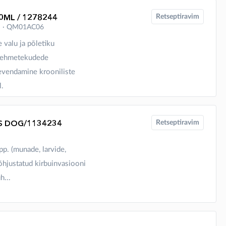
0ML / 1278244
Retseptiravim
on ∙ QM01AC06
valu ja põletiku
 pehmetekudede
eevendamine krooniliste
l.
S DOG/1134234
Retseptiravim
p. (munade, larvide,
õhjustatud kirbuinvasiooni
h...