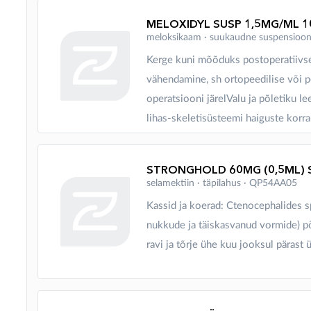
MELOXIDYL SUSP 1,5MG/ML 1
meloksikaam ∙ suukaudne suspensio
Kerge kuni mõõduks postoperatiivse 
vähendamine, sh ortopeedilise või
operatsiooni järelValu ja põletiku l
lihas-skeletisüsteemi haiguste korra
STRONGHOLD 60MG (0,5ML) 
selamektiin ∙ täpilahus ∙ QP54AA05
Kassid ja koerad: Ctenocephalides sp
nukkude ja täiskasvanud vormide) p
ravi ja tõrje ühe kuu jooksul pärast ü