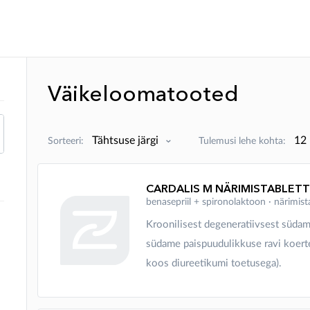
Väikeloomatooted
Sorteeri:
Tulemusi lehe kohta:
benasepriil + spironolaktoon ∙ närimi
Kroonilisest degeneratiivsest südam
südame paispuudulikkuse ravi koerte
koos diureetikumi toetusega).