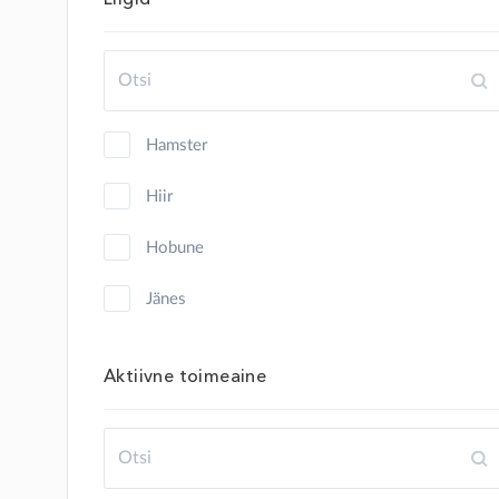
hamster
hiir
hobune
jänes
kalkun
Aktiivne toimeaine
kana
kass