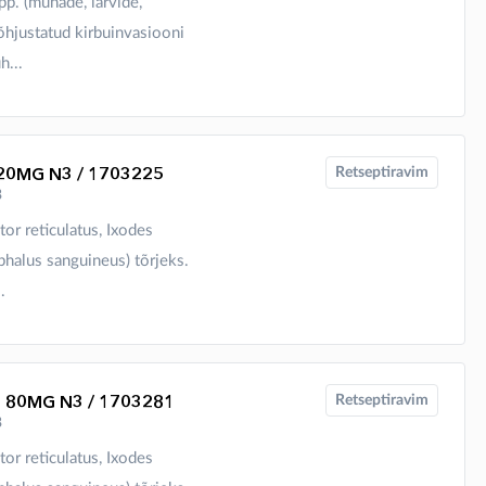
p. (munade, larvide,
õhjustatud kirbuinvasiooni
h...
20MG N3 / 1703225
Retseptiravim
3
or reticulatus, Ixodes
phalus sanguineus) tõrjeks.
.
 80MG N3 / 1703281
Retseptiravim
3
or reticulatus, Ixodes