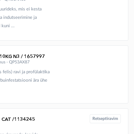
uurideks, mis ei kesta
a indutseerimine ja
kuni ...
-10KG N3 / 1657997
lahus ∙ QP53AX87
felis) ravi ja profülaktika
buinfestatsiooni ära ühe
 CAT /1134245
Retseptiravim