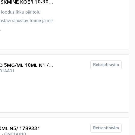
ZYLKENE NÄRIMISTABLETT KESKMINE KOER 10-30KG 225MG N14
 looduslikku päritolu
astav/rahustav toime ja mis
.
OFTAN AKVAKOL SILMATILGAD 5MG/ML 10ML N1 / 1044357
Retseptiravim
 S01AA01
0ML N5/ 1789331
Retseptiravim
on ∙ QN01AX10