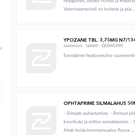
hexagonus, Ixodes ricinus ja Rhipice
Veterinaarravimil on kohene ja püs..
YPOZANE TBL. 3,75MG N7/13
osateroon ∙ tablett ∙ QG04CX90
vaktsiin
Eesnäärme healoomulise suurenemise 
OPHTAPRIME SILMALAHUS 50
- Silmade puhastamine. - Ärritust põ
koorikute ja eritise eemaldamine. - 
Aitab hoida kommensaalse floora ...