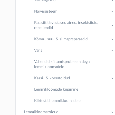
Valuvaigistid
Närvisüsteem
Parasiitidevastased ained, insektsiidid,
repellendid
Kõrva-, suu- & silmapreparaadid
Varia
Vahendid käitumisprobleemidega
lemmikloomadele
Kassi- & koeratoidud
Lemmikloomade kiipimine
Kiirtestid lemmikloomadele
Lemmikloomatoidud