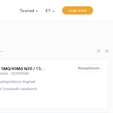
Tooted
ET
Logi sisse
CARDALIS M NÄRIMISTABLETT 5MG/40MG N30 / 1591051
Retseptiravim
stablett ∙ QC09BA80
eklapirikkest tingitud
l (vastavalt vajadusele