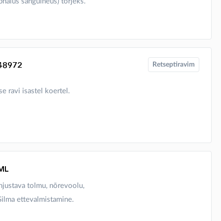
phalus sanguineus) tõrjeks.
.
48972
Retseptiravim
ravi isastel koertel.
ML
hjustava tolmu, nõrevoolu,
Silma ettevalmistamine.