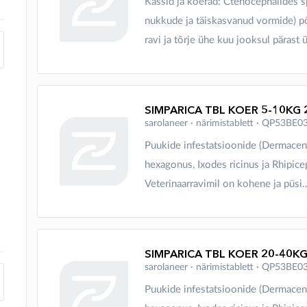
Kassid ja koerad: Ctenocephalides sp
nukkude ja täiskasvanud vormide) p
ravi ja tõrje ühe kuu jooksul pärast ü
SIMPARICA TBL KOER 5-10KG 
sarolaneer ∙ närimistablett ∙ QP53BE0
Puukide infestatsioonide (Dermacent
hexagonus, Ixodes ricinus ja Rhipice
Veterinaarravimil on kohene ja püsi..
SIMPARICA TBL KOER 20-40KG
sarolaneer ∙ närimistablett ∙ QP53BE0
Puukide infestatsioonide (Dermacent