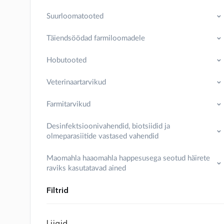
Suurloomatooted
Täiendsöödad farmiloomadele
Hobutooted
Veterinaartarvikud
Farmitarvikud
Desinfektsioonivahendid, biotsiidid ja
olmeparasiitide vastased vahendid
Maomahla haaomahla happesusega seotud häirete
raviks kasutatavad ained
Filtrid
Liigid