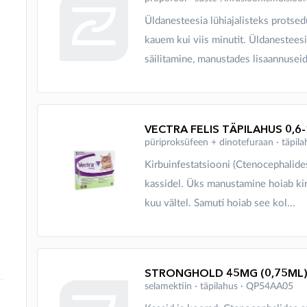
Üldanesteesia lühiajalisteks protsed
kauem kui viis minutit. Üldanesteesi
säilitamine, manustades lisaannuseid 
VECTRA FELIS TÄPILAHUS 0,6
püriproksüfeen + dinotefuraan ∙ täpi
Kirbuinfestatsiooni (Ctenocephalides 
kassidel. Üks manustamine hoiab kir
kuu vältel. Samuti hoiab see kol...
STRONGHOLD 45MG (0,75ML)
selamektiin ∙ täpilahus ∙ QP54AA05