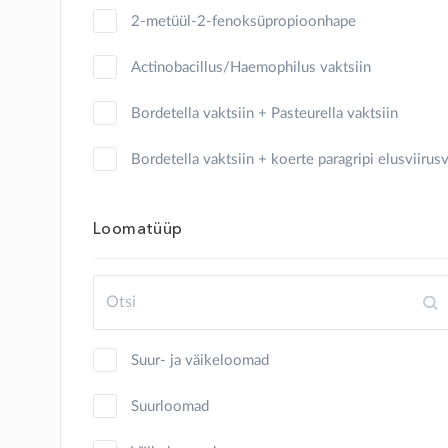
kilpkonn
2-metüül-2-fenoksüpropioonhape
kits
Actinobacillus/Haemophilus vaktsiin
koer
Bordetella vaktsiin + Pasteurella vaktsiin
konn
Bordetella vaktsiin + koerte paragripi elusviirus
küülik
Clostridium
Loomatüüp
lammas
Clostridium + Pasteurella vaktsiin
lind
Clostridium vaktsiin
merisiga
Cryptosporidium parvum, glükoproteiin gp40
Suur- ja väikeloomad
mesilane
Erysipelothrix inaktiveeritud vaktsiin
Suurloomad
mink
Erysipelothrix rhusiopathiae, inaktiveeritud