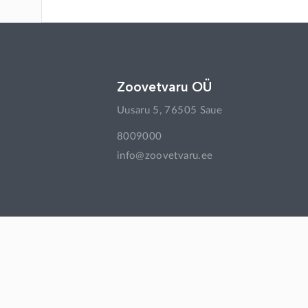
Moraxella bovis, inaktiveeritud
Naatriumkloriid
Newcastle'i tõve viirus-/paramüksoviirusvaktsii
Zoovetvaru OÜ
Newcastle'i tõve viirus-/paramüksoviirusvaktsii
Uusaru 5, 76505 Saue
Pasteurella vaktsiin + Histophilus somni
8009000
info@zoovetvaru.ee
Salmonella vaktsiin
Trichophyton vaktsiin
afoksolaneer
aglepristoon
albendasool