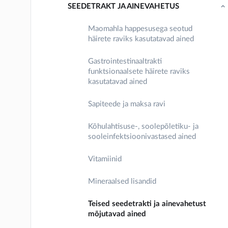
SEEDETRAKT JA AINEVAHETUS
Maomahla happesusega seotud
häirete raviks kasutatavad ained
Gastrointestinaaltrakti
funktsionaalsete häirete raviks
kasutatavad ained
Sapiteede ja maksa ravi
Kõhulahtisuse-, soolepõletiku- ja
sooleinfektsioonivastased ained
Vitamiinid
Mineraalsed lisandid
Teised seedetrakti ja ainevahetust
mõjutavad ained