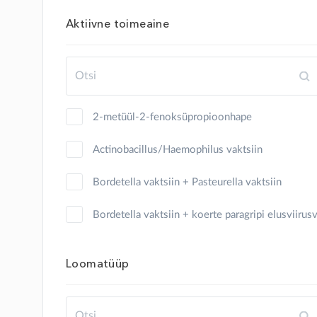
kalkun
Aktiivne toimeaine
kana
kass
kilpkonn
2-metüül-2-fenoksüpropioonhape
kits
Actinobacillus/Haemophilus vaktsiin
koer
Bordetella vaktsiin + Pasteurella vaktsiin
konn
Bordetella vaktsiin + koerte paragripi elusviirus
küülik
Clostridium
Loomatüüp
lammas
Clostridium + Pasteurella vaktsiin
lind
Clostridium vaktsiin