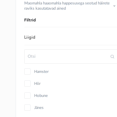
Maomahla haaomahla happesusega seotud häirete
raviks kasutatavad ained
Filtrid
Liigid
hamster
hiir
hobune
jänes