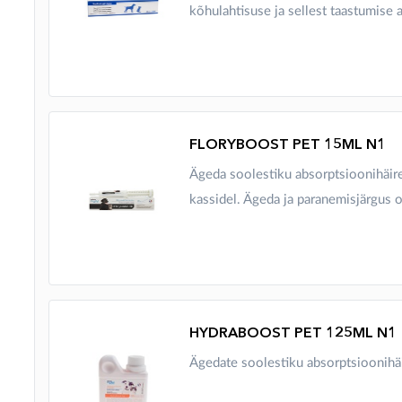
kõhulahtisuse ja sellest taastumise a
FLORYBOOST PET 15ML N1
Ägeda soolestiku absorptsioonihäir
kassidel. Ägeda ja paranemisjärgus o
HYDRABOOST PET 125ML N1
Ägedate soolestiku absorptsioonihä