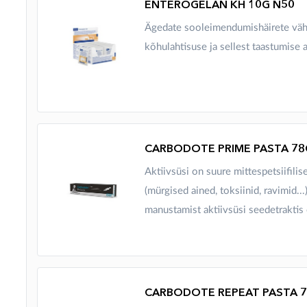
ENTEROGELAN KH 10G N50
​​​​​​​Ägedate sooleimendumishäirete 
kõhulahtisuse ja sellest taastumise a
CARBODOTE PRIME PASTA 78
Aktiivsüsi on suure mittespetsiifili
(mürgised ained, toksiinid, ravimid..
manustamist aktiivsüsi seedetraktis e
CARBODOTE REPEAT PASTA 