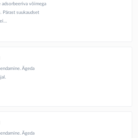
se adsorbeeriva võimega
.). Pärast suukaudset
i...
1
hendamine. Ägeda
jal.
1
hendamine. Ägeda