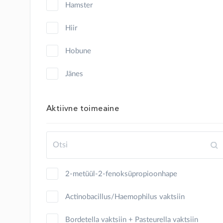
hamster
hiir
hobune
jänes
kalkun
Aktiivne toimeaine
kana
kass
kilpkonn
2-metüül-2-fenoksüpropioonhape
kits
Actinobacillus/Haemophilus vaktsiin
koer
Bordetella vaktsiin + Pasteurella vaktsiin