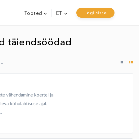
Tooted
ET
Logi sisse
ad täiendsöödad
ete vähendamine koertel ja
leva kõhulahtisuse ajal.
..