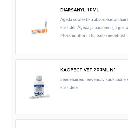
DIARSANYL 10ML
Ägeda soolestiku absorptsioonihäir
kassidel. Ägeda ja paranemisjärgus o
Montmorilloniit kaitseb seedetrakti.
KAOPECT VET 200ML N1
Seedehäireid leevendav suukaudne s
kassidele