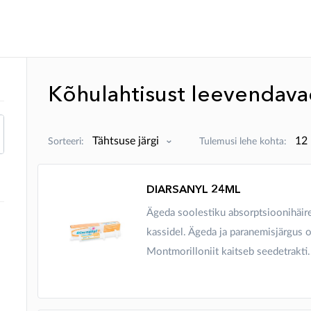
Kõhulahtisust leevendav
Sorteeri:
Tulemusi lehe kohta:
DIARSANYL 24ML
Ägeda soolestiku absorptsioonihäir
kassidel. Ägeda ja paranemisjärgus o
Montmorilloniit kaitseb seedetrakti.