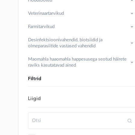
Hobutooted
Veterinaartarvikud
Farmitarvikud
Desinfektsioonivahendid, biotsiidid ja
olmeparasiitide vastased vahendid
Maomahla haaomahla happesusega seotud häirete
raviks kasutatavad ained
Filtrid
Liigid