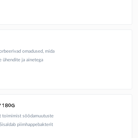
dsorbeerivad omadused, mida
e ühendite ja ainetega
V 180G
t toimimist söödamuutuste
. Sisaldab piimhappebakterit