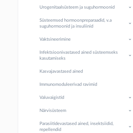
Urogenitaalsüsteem ja suguhormoonid
Süsteemsed hormoonpreparaadid, v.a
suguhormoonid ja insuliinid
Vaktsineerimine
Infektsioonivastased ained süsteemseks
kasutamiseks
Kasvajavastased ained
Immunomoduleerivad ravimid
Valuvaigistid
Närvisüsteem
Parasiitidevastased ained, insektsiidid,
repellendid