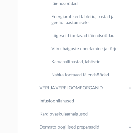
täiendsöödad
Energiarohked tabletid, pastad ja
geelid taastumiseks
Liigeseid toetavad täiendsöödad
Viirushaiguste ennetamine ja tõrje
Karvapallipastad, lahtistid
Nahka toetavad täiendsöödad
VERI JA VERELOOMEORGANID
Infusioonilahused
Kardiovaskulaarhaigused
Dermatoloogilised preparaadid