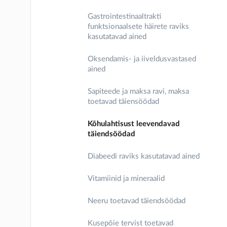
Gastrointestinaaltrakti
funktsionaalsete häirete raviks
kasutatavad ained
Oksendamis- ja iiveldusvastased
ained
Sapiteede ja maksa ravi, maksa
toetavad täiensöödad
Kõhulahtisust leevendavad
täiendsöödad
Diabeedi raviks kasutatavad ained
Vitamiinid ja mineraalid
Neeru toetavad täiendsöödad
Kusepõie tervist toetavad