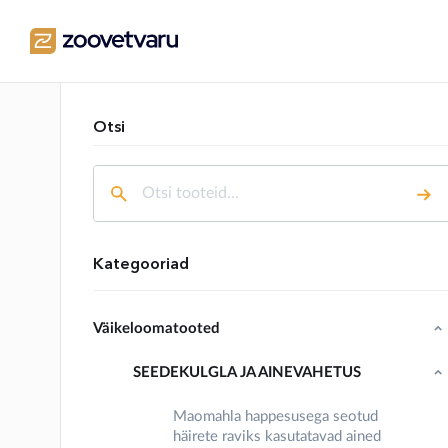
Otsi
Kategooriad
Väikeloomatooted
SEEDEKULGLA JA AINEVAHETUS
Maomahla happesusega seotud
häirete raviks kasutatavad ained