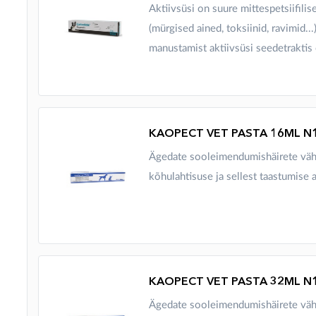
Aktiivsüsi on suure mittespetsiifili
(mürgised ained, toksiinid, ravimid..
manustamist aktiivsüsi seedetraktis e
KAOPECT VET PASTA 16ML N
Ägedate sooleimendumishäirete vä
kõhulahtisuse ja sellest taastumise a
KAOPECT VET PASTA 32ML N
Ägedate sooleimendumishäirete vä