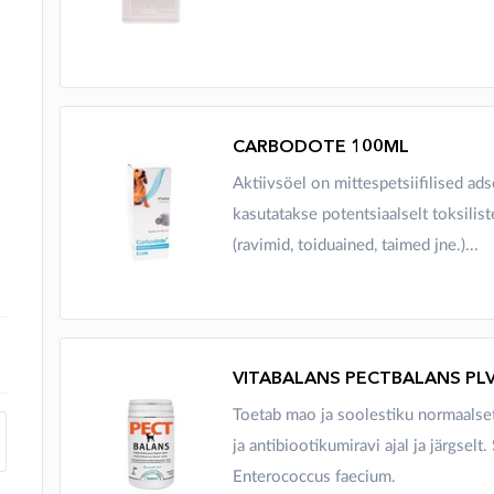
CARBODOTE 100ML
Aktiivsöel on mittespetsiifilised a
kasutatakse potentsiaalselt toksilist
(ravimid, toiduained, taimed jne.)...
VITABALANS PECTBALANS PL
Toetab mao ja soolestiku normaalse
ja antibiootikumiravi ajal ja järgselt
Enterococcus faecium.