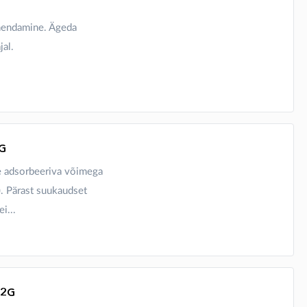
vähendamine. Ägeda
jal.
G
se adsorbeeriva võimega
.). Pärast suukaudset
i...
72G