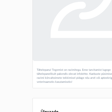
Tähelepanu! Tegemist on ravimitega. Enne tarvitamist lugege
tähelepanelikult pakendis olevat infolehte. Kaebuste püsimise
ravimi kõrvaltoimete tekkimisel pidage nõu arsti või apteekrig
veterinaarseks kasutamiseks!
Ülevaade