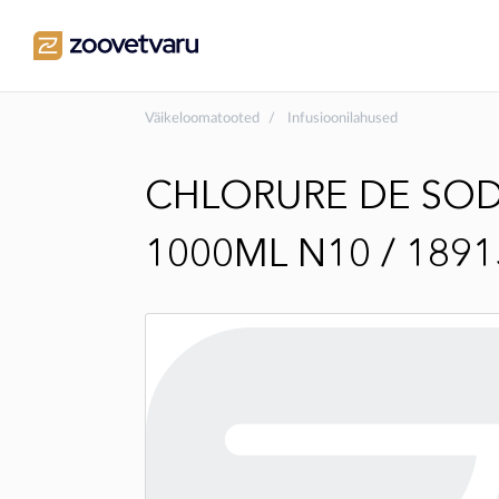
Väikeloomatooted
Infusioonilahused
CHLORURE DE SODI
1000ML N10 / 1891