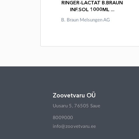
RINGER-LACTAT B.BRAUN
INF.SOL 1000ML ...
B. Braun Melsungen AG
Zoovetvaru OÜ
Uusaru 5, 76505 Saue
8009000
info@zoovetvaru.ee