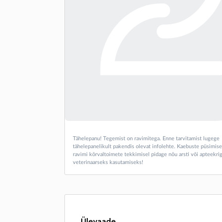
Tähelepanu! Tegemist on ravimitega. Enne tarvitamist lugege
tähelepanelikult pakendis olevat infolehte. Kaebuste püsimise
ravimi kõrvaltoimete tekkimisel pidage nõu arsti või apteekrig
veterinaarseks kasutamiseks!
Ülevaade