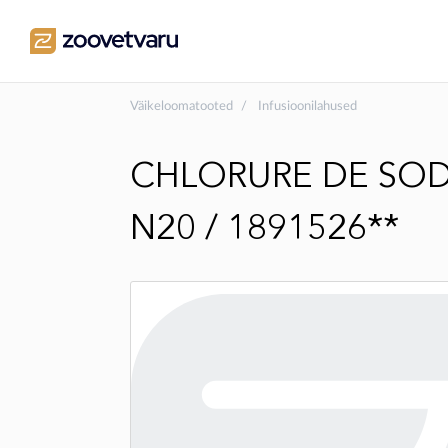
Väikeloomatooted
Infusioonilahused
CHLORURE DE SODI
N20 / 1891526**