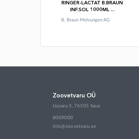
RINGER-LACTAT B.BRAUN
INF.SOL 1000ML ...
B. Braun Melsungen AG
Zoovetvaru OÜ
Uusaru 5, 76505 Saue
8009000
info@zoovetvaru.ee