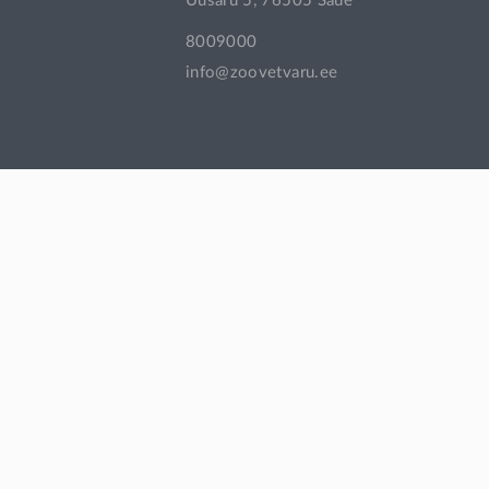
Uusaru 5, 76505 Saue
8009000
info@zoovetvaru.ee