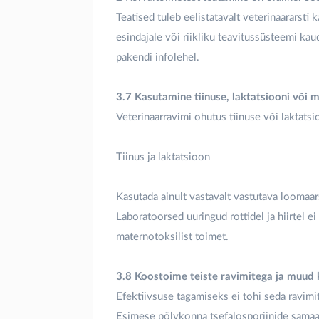
Teatised tuleb eelistatavalt veterinaararsti
esindajale või riikliku teavitussüsteemi ka
pakendi infolehel.
3.7 Kasutamine tiinuse, laktatsiooni või 
Veterinaarravimi ohutus tiinuse või laktatsio
Tiinus ja laktatsioon
Kasutada ainult vastavalt vastutava loomaar
Laboratoorsed uuringud rottidel ja hiirtel e
maternotoksilist toimet.
3.8 Koostoime teiste ravimitega ja muud
Efektiivsuse tagamiseks ei tohi seda ravimi
Esimese põlvkonna tsefalosporiinide samaa