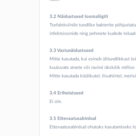
3.2 Näidustused loomaliigiti
Tsefaleksiinile tundlike bakterite põhjusta
infektsioonide ning pehmete kudede lokaals
3.3 Vastunäidustused
Mitte kasutada, kui esineb ülitundlikkust to
kuuluvate ainete või ravimi ükskõik millise 
Mitte kasutada küülikutel, liivahiirtel, meris
3.4 Erihoiatused
Ei ole.
3.5 Ettevaatusabinõud
Ettevaatusabinõud ohutuks kasutamiseks lo