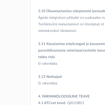
3.10 Üleannustamise sümptomid (esmaabi 
Ägeda mürgistuse juhtudel on suukaudse man
Tsefaleksiini manustamisel on tõestatud, et
mitmekordsel ületamisel.
3.11 Kasutamise eripiirangud ja kasutamis
parasiidivastaste veterinaarravimite kas
tekke riski
Ei rakendata.
3.12 Keeluajad
Ei rakendata.
4. FARMAKOLOOGILINE TEAVE
4.1 ATCvet kood:
QJ01DB01