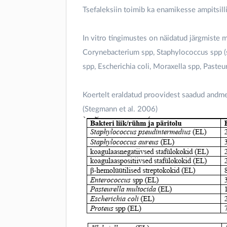
Tsefaleksiin toimib ka enamikesse ampitsilli
In vitro tingimustes on näidatud järgmiste 
Corynebacterium spp, Staphylococcus spp (se
spp, Escherichia coli, Moraxella spp, Pasteu
Koertelt eraldatud proovidest saadud andme
(Stegmann et al. 2006)