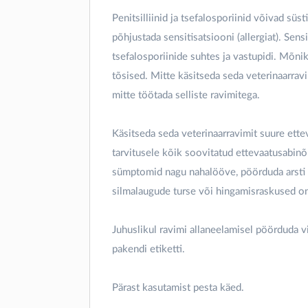
Penitsilliinid ja tsefalosporiinid võivad süs
põhjustada sensitisatsiooni (allergiat). Sensi
tsefalosporiinide suhtes ja vastupidi. Mõnik
tõsised. Mitte käsitseda seda veterinaarravim
mitte töötada selliste ravimitega.
Käsitseda seda veterinaarravimit suure ette
tarvitusele kõik soovitatud ettevaatusabinõ
sümptomid nagu nahalööve, pöörduda arsti po
silmalaugude turse või hingamisraskused on
Juhuslikul ravimi allaneelamisel pöörduda vi
pakendi etiketti.
Pärast kasutamist pesta käed.