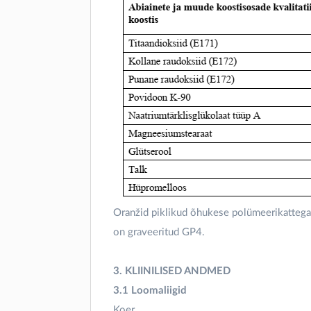
Oranžid piklikud õhukese polümeerikattega ta
on graveeritud GP4.
3. KLIINILISED ANDMED
3.1 Loomaliigid
Koer.