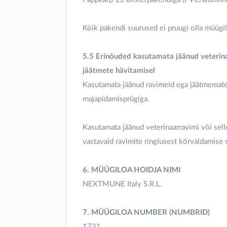
Kõik pakendi suurused ei pruugi olla müügil
5.5 Erinõuded kasutamata jäänud veterin
jäätmete hävitamisel
Kasutamata jäänud ravimeid ega jäätmematerj
majapidamisprügiga.
Kasutamata jäänud veterinaarravimi või sel
vastavaid ravimite ringlusest kõrvaldamise
6. MÜÜGILOA HOIDJA NIMI
NEXTMUNE Italy S.R.L.
7. MÜÜGILOA NUMBER (NUMBRID)
1731