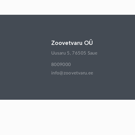
Zoovetvaru OÜ
Uusaru 5, 76505 Saue
8009000
info@zoovetvaru.ee