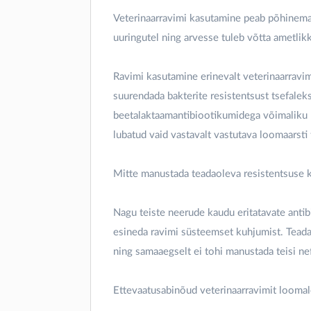
Veterinaarravimi kasutamine peab põhinema 
uuringutel ning arvesse tuleb võtta ametlikk
Ravimi kasutamine erinevalt veterinaarravi
suurendada bakterite resistentsust tsefaleks
beetalaktaamantibiootikumidega võimaliku ri
lubatud vaid vastavalt vastutava loomaarsti
Mitte manustada teadaoleva resistentsuse kor
Nagu teiste neerude kaudu eritatavate anti
esineda ravimi süsteemset kuhjumist. Tead
ning samaaegselt ei tohi manustada teisi nef
Ettevaatusabinõud veterinaarravimit loomal