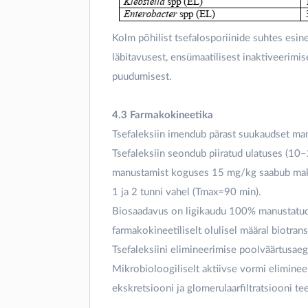
Kolm põhilist tsefalosporiinide suhtes es
läbitavusest, ensümaatilisest inaktiveerimises
puudumisest.
4.3 Farmakokineetika
Tsefaleksiin imendub pärast suukaudset manus
Tsefaleksiin seondub piiratud ulatuses (10
manustamist koguses 15 mg/kg saabub maks
1 ja 2 tunni vahel (Tmax=90 min).
Biosaadavus on ligikaudu 100% manustatud 
farmakokineetiliselt olulisel määral biotra
Tsefaleksiini elimineerimise poolväärtusae
Mikrobioloogiliselt aktiivse vormi eliminee
ekskretsiooni ja glomerulaarfiltratsiooni tee