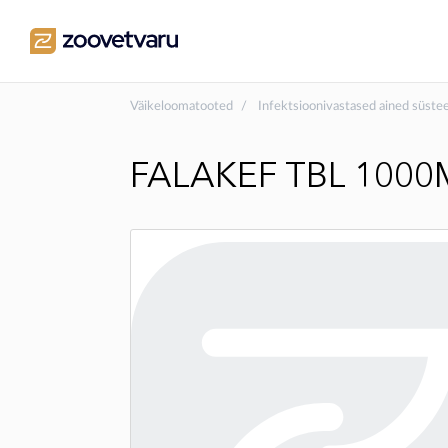
Väikeloomatooted
Infektsioonivastased ained süst
FALAKEF TBL 1000