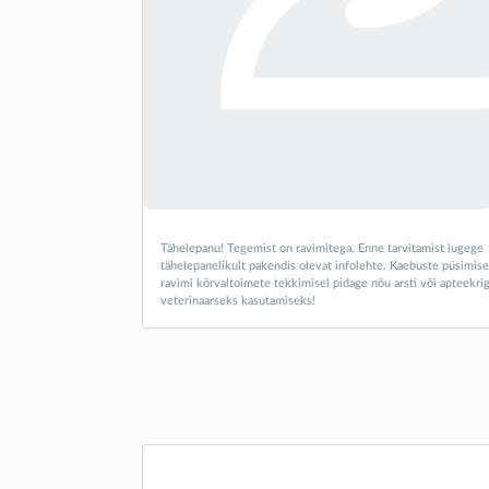
Tähelepanu! Tegemist on ravimitega. Enne tarvitamist lugege
tähelepanelikult pakendis olevat infolehte. Kaebuste püsimise
ravimi kõrvaltoimete tekkimisel pidage nõu arsti või apteekrig
veterinaarseks kasutamiseks!