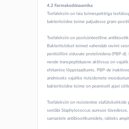
4.2 Farmakodünaamika
Tsefaleksiin on laia toimespektriga tsefalo
bakteritsiidne toime paljudesse gram-positi
Tsefaleksiin on poolsünteetiline antibiooti
Bakteritsiidset toimet vahendab ravimi se
penitsilliini siduvate proteiinidena (PBP-
nende transpeptidaasne aktiivsus on vajalik 
ehitamise lõppstaadiumis. PBP-de inaktiveer
andmiseks vajalike ristsidemete moodustumi
bakteritsiidne toime on peamiselt ajast sõlt
Tsefaleksiin on resistentne stafülokokkide p
seeläbi Staphylococcus aureuse tüvedesse, mis
sarnastele antibiootikumidele, näiteks ampitsi