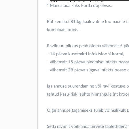
* Manustada kaks korda ööpäevas.
Rohkem kui 81 kg kaaluvatele loomadele tu
kombinatsioonis.
Ravikuuri pikkus peab olema vähemalt 5 pä
- 14 päeva kusetrakti infektsiooni korral,
- vähemalt 15 päeva pindmise infektsioosse 
- vähemalt 28 päeva sügava infektsioosse d
Iga annuse suurendamine või ravi kestuse 
tehtud kasu-riski suhte hinnangule (nt kroo
Õige annuse tagamiseks tuleb võimalikult 
Seda ravimit võib anda tervete tablettidena 