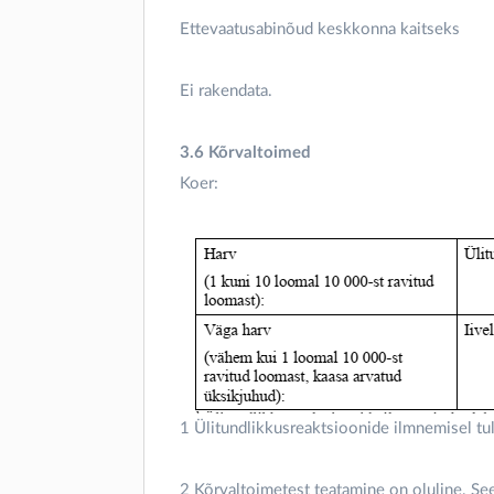
Ettevaatusabinõud keskkonna kaitseks
Ei rakendata.
3.6 Kõrvaltoimed
Koer:
1 Ülitundlikkusreaktsioonide ilmnemisel tul
2 Kõrvaltoimetest teatamine on oluline. See