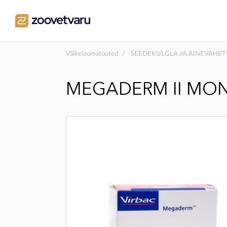
Väikeloomatooted
SEEDEKULGLA JA AINEVAHET
MEGADERM II MON