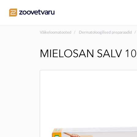
Väikeloomatooted
Dermatoloogilised preparaadid
MIELOSAN SALV 1