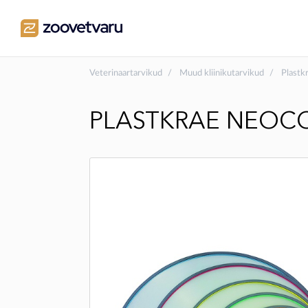
Veterinaartarvikud
Muud kliinikutarvikud
Plastk
PLASTKRAE NEOCO