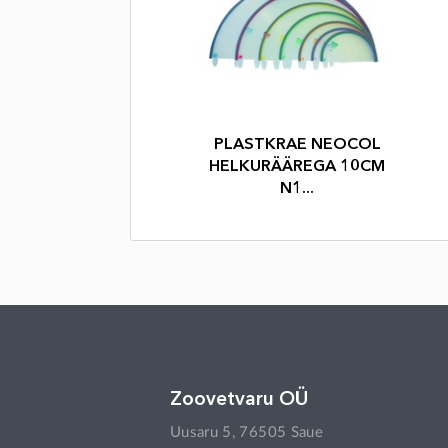
PLASTKRAE NEOCOL
HELKURÄÄREGA 10CM
N1...
Zoovetvaru OÜ
Uusaru 5, 76505 Saue