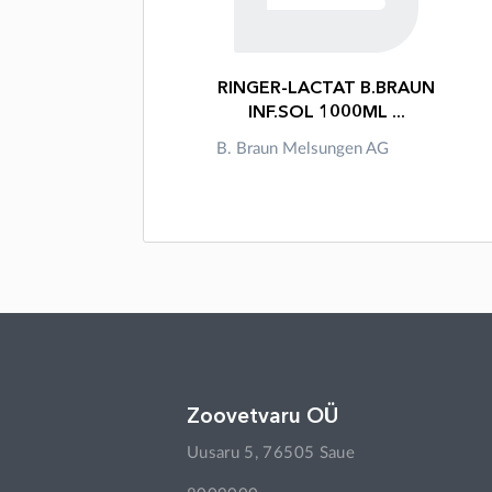
RINGER-LACTAT B.BRAUN
INF.SOL 1000ML ...
B. Braun Melsungen AG
Zoovetvaru OÜ
Uusaru 5, 76505 Saue