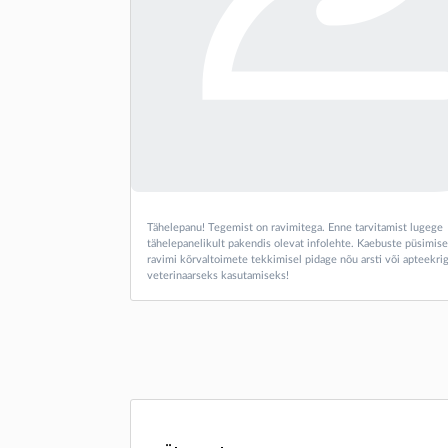
Tähelepanu! Tegemist on ravimitega. Enne tarvitamist lugege
tähelepanelikult pakendis olevat infolehte. Kaebuste püsimise
ravimi kõrvaltoimete tekkimisel pidage nõu arsti või apteekrig
veterinaarseks kasutamiseks!