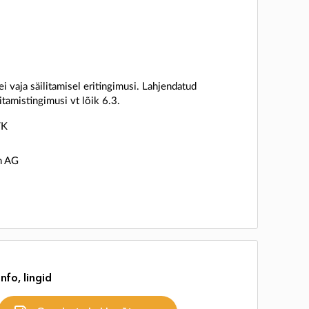
i vaja säilitamisel eritingimusi. Lahjendatud
itamistingimusi vt lõik 6.3.
TK
n AG
Info, lingid