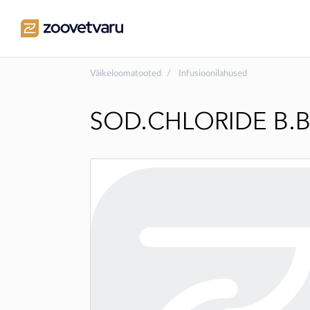
Väikeloomatooted
Infusioonilahused
SOD.CHLORIDE B.B