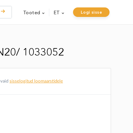
Tooted
ET
Logi sisse
N20/ 1033052
 vaid
sisselogitud loomaarstidele