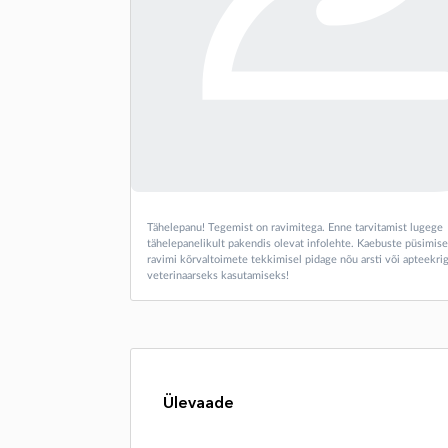
Tähelepanu! Tegemist on ravimitega. Enne tarvitamist lugege
tähelepanelikult pakendis olevat infolehte. Kaebuste püsimise
ravimi kõrvaltoimete tekkimisel pidage nõu arsti või apteekrig
veterinaarseks kasutamiseks!
Ülevaade