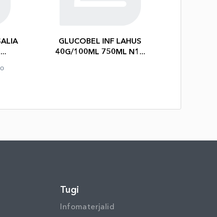
ALIA
GLUCOBEL INF LAHUS
..
40G/100ML 750ML N1...
io
u
Tugi
Infomaterjalid