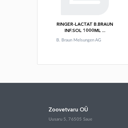
RINGER-LACTAT B.BRAUN
INF.SOL 1000ML ...
B. Braun Melsungen AG
Zoovetvaru OÜ
Uusaru 5, 76505 Saue