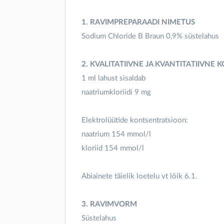
1. RAVIMPREPARAADI NIMETUS
Sodium Chloride B Braun 0,9% süstelahus
2. KVALITATIIVNE JA KVANTITATIIVNE 
1 ml lahust sisaldab
naatriumkloriidi 9 mg
Elektrolüütide kontsentratsioon:
naatrium 154 mmol/l
kloriid 154 mmol/l
Abiainete täielik loetelu vt lõik 6.1.
3. RAVIMVORM
Süstelahus