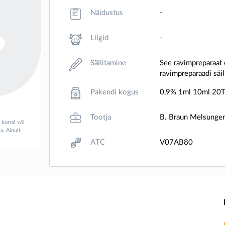
Näidustus
-
Liigid
-
Säilitamine
See ravimpreparaat e
ravimpreparaadi säil
Pakendi kogus
0,9% 1ml 10ml 20
Tootja
B. Braun Melsunge
 korral või
a. Ainult
ATC
V07AB80