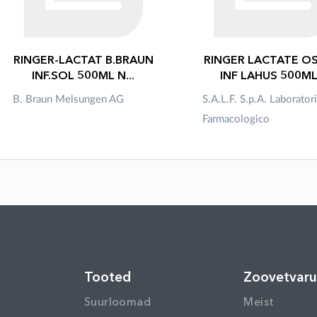
RINGER-LACTAT B.BRAUN
RINGER LACTATE OS
INF.SOL 500ML N...
INF LAHUS 500ML.
B. Braun Melsungen AG
S.A.L.F. S.p.A. Laborator
Farmacologico
Tooted
Zoovetvar
Suurloomad
Meist