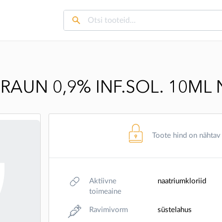
RAUN 0,9% INF.SOL. 10ML 
Toote hind on nähtav
Aktiivne
naatriumkloriid
toimeaine
Ravimivorm
süstelahus