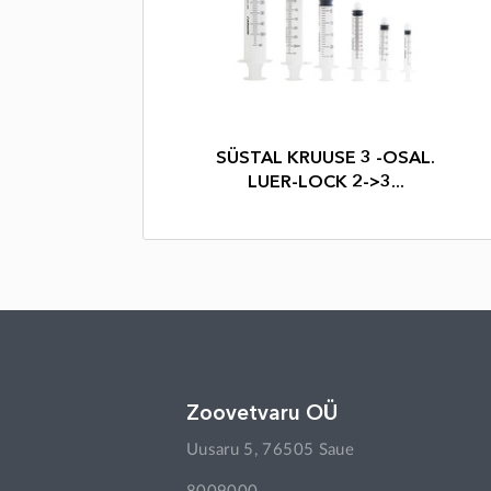
SÜSTAL KRUUSE 3 -OSAL.
LUER-LOCK 2->3...
Zoovetvaru OÜ
Uusaru 5, 76505 Saue