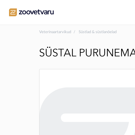
Veterinaartarvikud
Süstlad & süstlanõelad
SÜSTAL PURUNEMAT