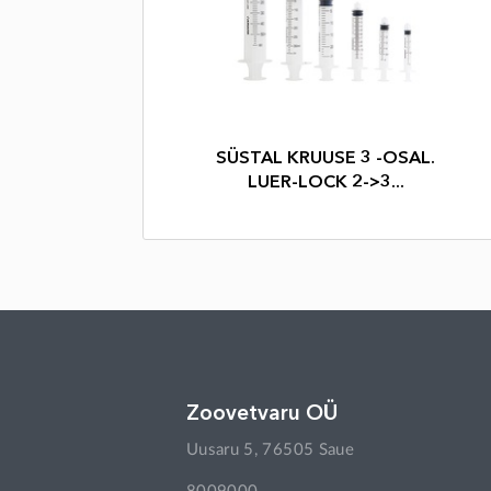
SÜSTAL KRUUSE 3 -OSAL.
LUER-LOCK 2->3...
Zoovetvaru OÜ
Uusaru 5, 76505 Saue