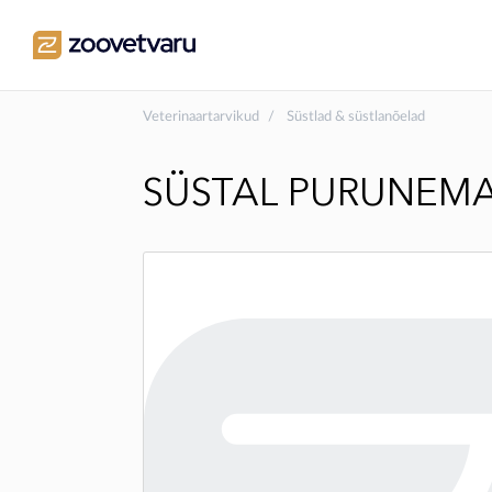
Veterinaartarvikud
Süstlad & süstlanõelad
SÜSTAL PURUNEMAT