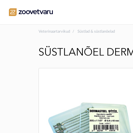
Veterinaartarvikud
Süstlad & süstlanõelad
SÜSTLANÕEL DERMA