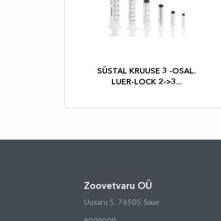
SÜSTAL KRUUSE 3 -OSAL.
LUER-LOCK 2->3...
Zoovetvaru OÜ
Uusaru 5, 76505 Saue