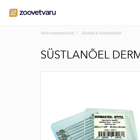
Veterinaartarvikud
Süstlad & süstlanõelad
SÜSTLANÕEL DERMA