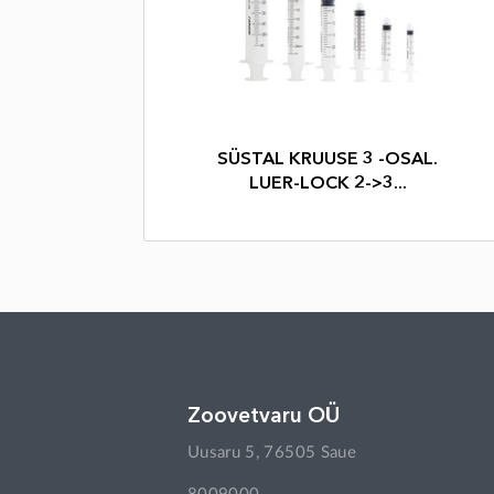
SÜSTAL KRUUSE 3 -OSAL.
LUER-LOCK 2->3...
Zoovetvaru OÜ
Uusaru 5, 76505 Saue