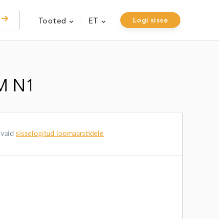
Tooted
ET
Logi sisse
M N1
 vaid
sisselogitud loomaarstidele