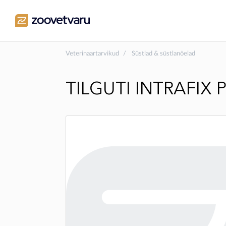
Veterinaartarvikud
Süstlad & süstlanõelad
TILGUTI INTRAFIX