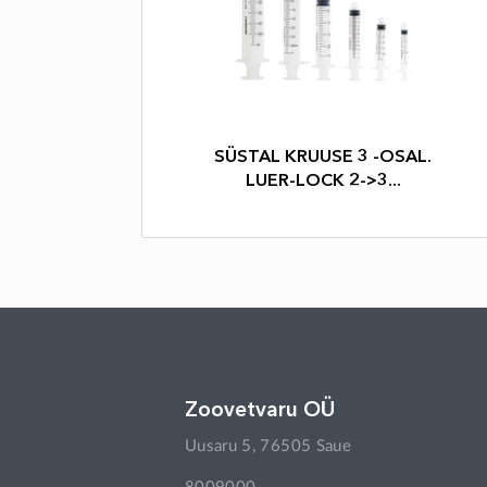
SÜSTAL KRUUSE 3 -OSAL.
LUER-LOCK 2->3...
Zoovetvaru OÜ
Uusaru 5, 76505 Saue