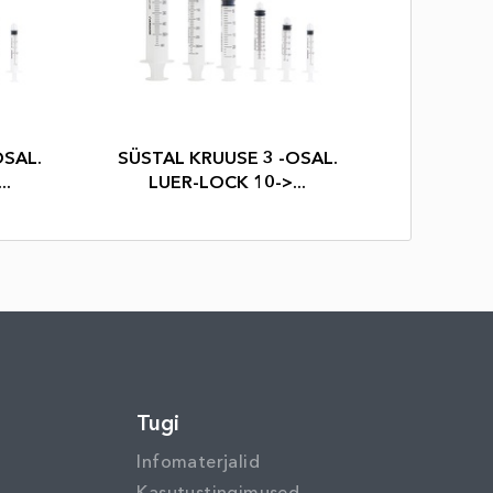
OSAL.
SÜSTAL KRUUSE 3 -OSAL.
..
LUER-LOCK 10->...
u
Tugi
Infomaterjalid
Kasutustingimused