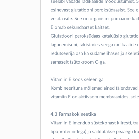
seeläbi vabade radikaalide moodustumist. S
esinevast glutatiooni peroksüdaasist. See
vesifaasile. See on organismi primaarne kait
E omab sekundaarset kaitset.
Glutatiooni peroksüdaas katalüüsib glutatioo
lagunemiseni, takistades seega radikaalide
redutseerija osa ka südamelihases ja skelet
sarnaselt tsütokroom C-ga.
Vitamiin E koos seleeniga
Kombineerituna mõlemad ained täiendavad, ku
vitamiin E on aktiivsem membraanides, sele
4.3 Farmakokineetika
Vitamiin E imendub süstekohast kiiresti, t
lipoproteiinidega) ja säilitatakse peaaegu k