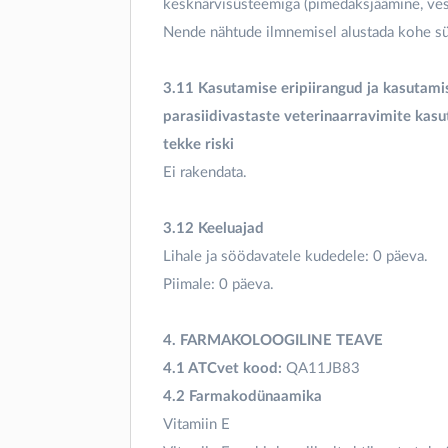
kesknärvisüsteemiga (pimedaksjäämine, vest
Nende nähtude ilmnemisel alustada kohe sü
3.11 Kasutamise eripiirangud ja kasutamis
parasiidivastaste veterinaarravimite kas
tekke riski
Ei rakendata.
3.12 Keeluajad
Lihale ja söödavatele kudedele: 0 päeva.
Piimale: 0 päeva.
4. FARMAKOLOOGILINE TEAVE
4.1 ATCvet kood:
QA11JB83
4.2 Farmakodünaamika
Vitamiin E