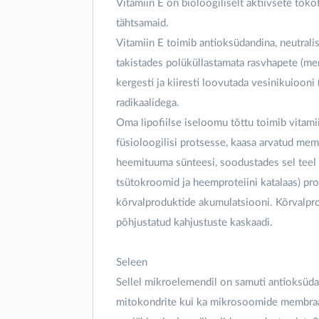
Vitamiin E on bioloogiliselt aktiivsete tok
tähtsamaid.
Vitamiin E toimib antioksüdandina, neutralis
takistades polüküllastamata rasvhapete (mem
kergesti ja kiiresti loovutada vesinikuiooni
radikaalidega.
Oma lipofiilse iseloomu tõttu toimib vitam
füsioloogilisi protsesse, kaasa arvatud membr
heemituuma sünteesi, soodustades sel teel
tsütokroomid ja heemproteiini katalaas) pro
kõrvalproduktide akumulatsiooni. Kõrvalpro
põhjustatud kahjustuste kaskaadi.
Seleen
Sellel mikroelemendil on samuti antioksüdati
mitokondrite kui ka mikrosoomide membraane