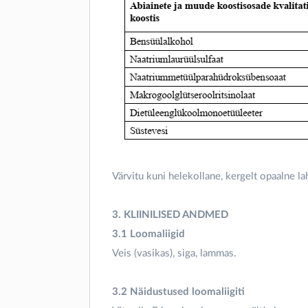
Värvitu kuni helekollane, kergelt opaalne la
3. KLIINILISED ANDMED
3.1 Loomaliigid
Veis (vasikas), siga, lammas.
3.2 Näidustused loomaliigiti