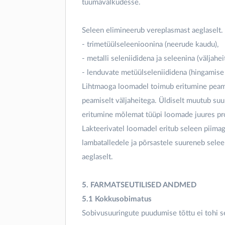
tuumavalkudesse.
Seleen elimineerub vereplasmast aeglaselt.
- trimetüülseleenioonina (neerude kaudu),
- metalli seleniididena ja seleenina (väljahei
- lenduvate metüülseleniididena (hingamise
Lihtmaoga loomadel toimub eritumine peami
peamiselt väljaheitega. Üldiselt muutub su
eritumine mõlemat tüüpi loomade juures pr
Lakteerivatel loomadel eritub seleen piimag
lambatalledele ja põrsastele suureneb sele
aeglaselt.
5. FARMATSEUTILISED ANDMED
5.1 Kokkusobimatus
Sobivusuuringute puudumise tõttu ei tohi se