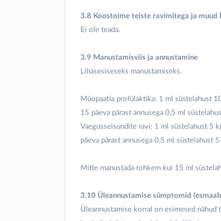
3.8 Koostoime teiste ravimitega ja muud
Ei ole teada.
3.9 Manustamisviis ja annustamine
Lihasesiseseks manustamiseks.
Müopaatia profülaktika: 1 ml süstelahust 1
15 päeva pärast annusega 0,5 ml süstelahu
Vaegusseisundite ravi: 1 ml süstelahust 5 
päeva pärast annusega 0,5 ml süstelahust 5
Mitte manustada rohkem kui 15 ml süstelah
3.10 Üleannustamise sümptomid (esmaabi 
Üleannustamise korral on esimesed nähud t