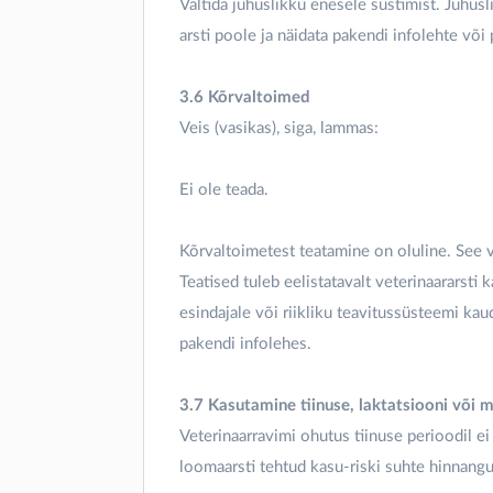
Vältida juhuslikku enesele süstimist. Juhusl
arsti poole ja näidata pakendi infolehte või 
3.6 Kõrvaltoimed
Veis (vasikas), siga, lammas:
Ei ole teada.
Kõrvaltoimetest teatamine on oluline. See v
Teatised tuleb eelistatavalt veterinaararsti
esindajale või riikliku teavitussüsteemi ka
pakendi infolehes.
3.7 Kasutamine tiinuse, laktatsiooni või 
Veterinaarravimi ohutus tiinuse perioodil ei
loomaarsti tehtud kasu-riski suhte hinnangu