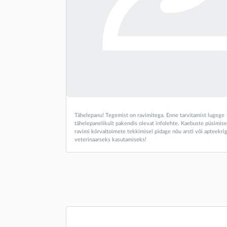
Tähelepanu! Tegemist on ravimitega. Enne tarvitamist lugege
tähelepanelikult pakendis olevat infolehte. Kaebuste püsimise
ravimi kõrvaltoimete tekkimisel pidage nõu arsti või apteekrig
veterinaarseks kasutamiseks!