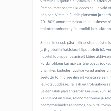
vitamiin E vajadusele. Vitamiin E sisaldus v
Parenhümatoossetes kudedes säilub vaid väik
põhiosa. Vitamiin E läbib platsentat ja seet
70...80% annusest maksa kaudu esimese näda
(tokoferoonhappe glükuroniidi ja α-laktoon
Seleen imendub pärast lihasesisest süstimis
ja β-globuliinifraktsiooni lipoproteiinid). 
noortel loomadel peamiselt kõige aktiivs
korda rohkem kui maksas ühe päeva jooksul
Enamikes kudedes luuakse varud umbes ühe 
seetõttu toimib see ilmselt vahetu seleeni 
leukotsüütidesse. Ta jääb erütrotsüütidess
Seleen läbib platsentaarbarjääri seni, kuni 
ka selenotsüsteiini, selenometioniini ja se
heemproteiinidesse (hemoglobiin, tsütokroo