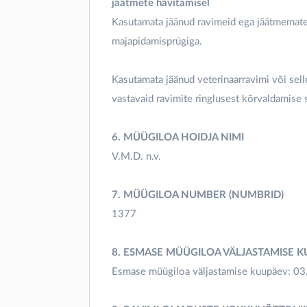
jäätmete hävitamisel
Kasutamata jäänud ravimeid ega jäätmematerj
majapidamisprügiga.
Kasutamata jäänud veterinaarravimi või sel
vastavaid ravimite ringlusest kõrvaldamise
6. MÜÜGILOA HOIDJA NIMI
V.M.D. n.v.
7. MÜÜGILOA NUMBER (NUMBRID)
1377
8. ESMASE MÜÜGILOA VÄLJASTAMISE 
Esmase müügiloa väljastamise kuupäev: 0