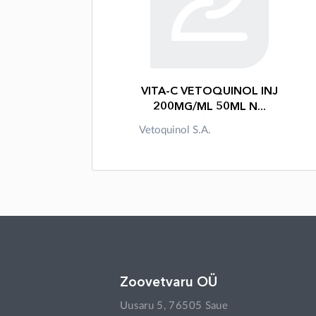
VITA-C VETOQUINOL INJ
200MG/ML 50ML N...
Vetoquinol S.A.
Zoovetvaru OÜ
Uusaru 5, 76505 Saue