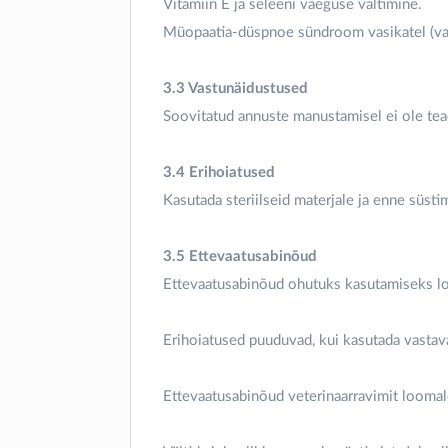
Vitamiin E ja seleeni vaeguse vältimine.
Müopaatia-düspnoe sündroom vasikatel (valg
3.3 Vastunäidustused
Soovitatud annuste manustamisel ei ole tea
3.4 Erihoiatused
Kasutada steriilseid materjale ja enne süsti
3.5 Ettevaatusabinõud
Ettevaatusabinõud ohutuks kasutamiseks lo
Erihoiatused puuduvad, kui kasutada vastava
Ettevaatusabinõud veterinaarravimit loomal