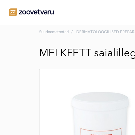
Suurloomatooted
DERMATOLOOGILISED PREPAR
MELKFETT saialill