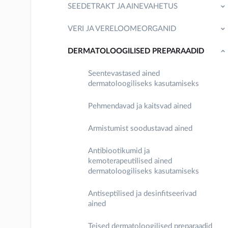
SEEDETRAKT JA AINEVAHETUS
VERI JA VERELOOMEORGANID
DERMATOLOOGILISED PREPARAADID
Seentevastased ained
dermatoloogiliseks kasutamiseks
Pehmendavad ja kaitsvad ained
Armistumist soodustavad ained
Antibiootikumid ja
kemoterapeutilised ained
dermatoloogiliseks kasutamiseks
Antiseptilised ja desinfitseerivad
ained
Teised dermatoloogilised preparaadid