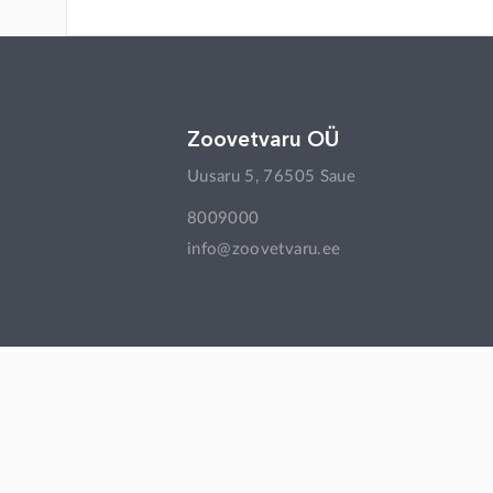
Moraxella bovis, inaktiveeritud
Naatriumkloriid
Newcastle'i tõve viirus-/paramüksoviirusvaktsii
Zoovetvaru OÜ
Newcastle'i tõve viirus-/paramüksoviirusvaktsii
Uusaru 5, 76505 Saue
Pasteurella vaktsiin + Histophilus somni
8009000
info@zoovetvaru.ee
Salmonella vaktsiin
Trichophyton vaktsiin
afoksolaneer
aglepristoon
albendasool