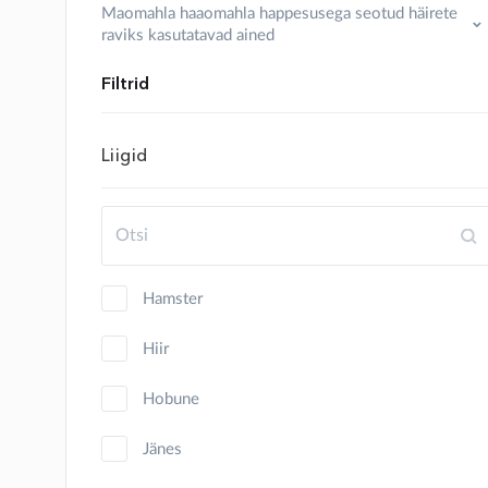
Maomahla haaomahla happesusega seotud häirete
raviks kasutatavad ained
Filtrid
Liigid
hamster
hiir
hobune
jänes