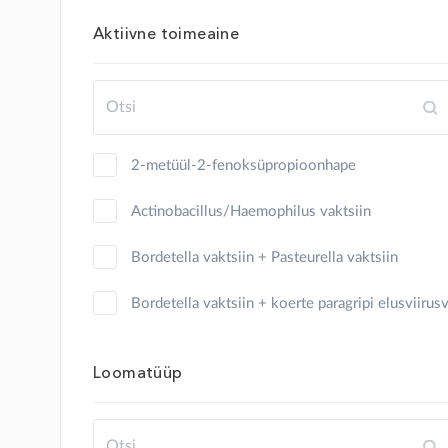
kalkun
Aktiivne toimeaine
kana
kass
kilpkonn
2-metüül-2-fenoksüpropioonhape
kits
Actinobacillus/Haemophilus vaktsiin
koer
Bordetella vaktsiin + Pasteurella vaktsiin
konn
Bordetella vaktsiin + koerte paragripi elusviirus
küülik
Clostridium
Loomatüüp
lammas
Clostridium + Pasteurella vaktsiin
lind
Clostridium vaktsiin