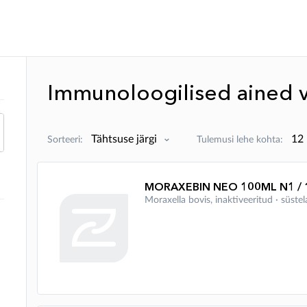
Immunoloogilised ained v
Sorteeri:
Tulemusi lehe kohta:
MORAXEBIN NEO 100ML N1 / 1
Moraxella bovis, inaktiveeritud ∙ süst