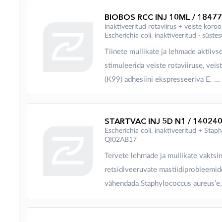
BIOBOS RCC INJ 10ML / 1847
inaktiveeritud rotaviirus + veiste koroo
Escherichia coli, inaktiveeritud ∙ süs
Tiinete mullikate ja lehmade aktiiv
stimuleerida veiste rotaviiruse, veis
(K99) adhesiini ekspresseeriva E. ...
STARTVAC INJ 5D N1 / 14024
Escherichia coli, inaktiveeritud + Stap
QI02AB17
Tervete lehmade ja mullikate vaktsi
retsidiveeruvate mastiidiprobleemid
vähendada Staphylococcus aureus’e, 