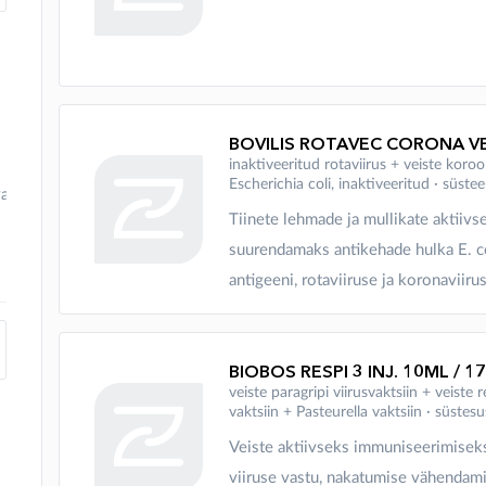
BOVILIS ROTAVEC CORONA VE
inaktiveeritud rotaviirus + veiste koroo
Escherichia coli, inaktiveeritud ∙ süs
vaktsiin
Tiinete lehmade ja mullikate aktiiv
suurendamaks antikehade hulka E. co
antigeeni, rotaviiruse ja koronaviirus
BIOBOS RESPI 3 INJ. 10ML / 1
veiste paragripi viirusvaktsiin + veiste 
vaktsiin + Pasteurella vaktsiin ∙ süst
Veiste aktiivseks immuniseerimiseks
viiruse vastu, nakatumise vähendamis