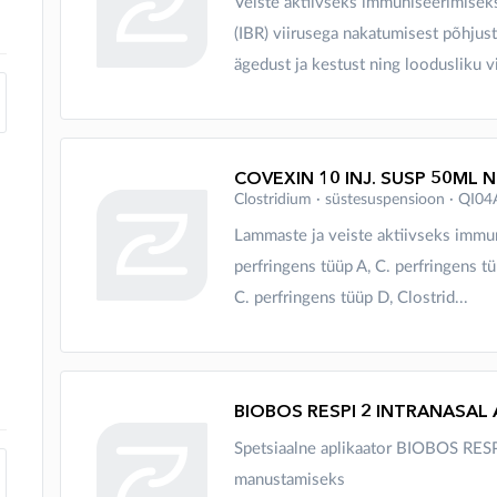
Veiste aktiivseks immuniseerimise
(IBR) viirusega nakatumisest põhjusta
ägedust ja kestust ning loodusliku vii
COVEXIN 10 INJ. SUSP 50ML N
Clostridium ∙ süstesuspensioon ∙ QI0
Lammaste ja veiste aktiivseks immu
perfringens tüüp A, C. perfringens tü
C. perfringens tüüp D, Clostrid...
BIOBOS RESPI 2 INTRANASAL
Spetsiaalne aplikaator BIOBOS RE
manustamiseks