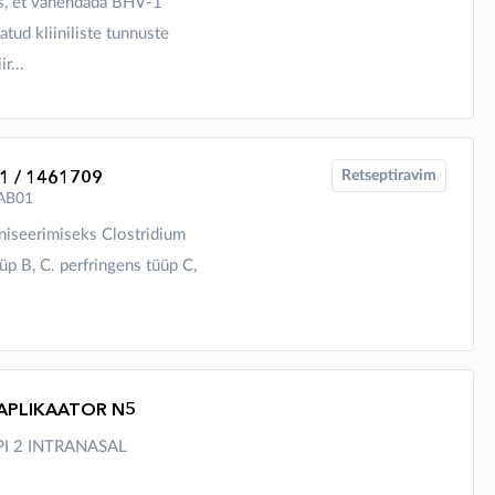
ks, et vähendada BHV-1
tud kliiniliste tunnuste
r...
1 / 1461709
Retseptiravim
4AB01
niseerimiseks Clostridium
üp B, C. perfringens tüüp C,
 APLIKAATOR N5
SPI 2 INTRANASAL