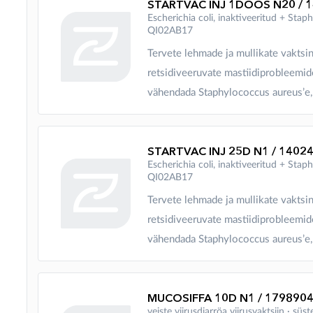
STARTVAC INJ 1DOOS N20 / 
Escherichia coli, inaktiveeritud + Stap
QI02AB17
Tervete lehmade ja mullikate vaktsi
retsidiveeruvate mastiidiprobleemid
vähendada Staphylococcus aureus’e, 
STARTVAC INJ 25D N1 / 1402
Escherichia coli, inaktiveeritud + Stap
QI02AB17
Tervete lehmade ja mullikate vaktsi
retsidiveeruvate mastiidiprobleemid
vähendada Staphylococcus aureus’e, 
MUCOSIFFA 10D N1 / 179890
veiste viirusdiarröa viirusvaktsiin ∙ süst