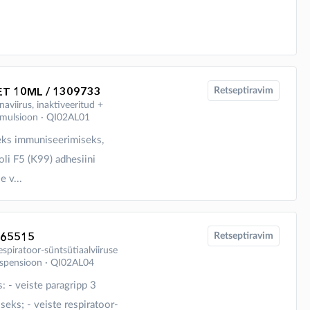
T 10ML / 1309733
Retseptiravim
naviirus, inaktiveeritud +
teemulsioon ∙ QI02AL01
seks immuniseerimiseks,
li F5 (K99) adhesiini
e v...
765515
Retseptiravim
respiratoor-süntsütiaalviiruse
esuspensioon ∙ QI02AL04
: - veiste paragripp 3
eks; - veiste respiratoor-