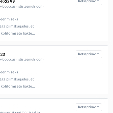
1402399
Retseptiravim
hylococcus ∙ süsteemulsioon ∙
neerimiseks
ega piimakarjades, et
koliformsete bakte...
423
Retseptiravim
hylococcus ∙ süsteemulsioon ∙
neerimiseks
ega piimakarjades, et
koliformsete bakte...
4
Retseptiravim
esuspensiooni lüofilisaat ja