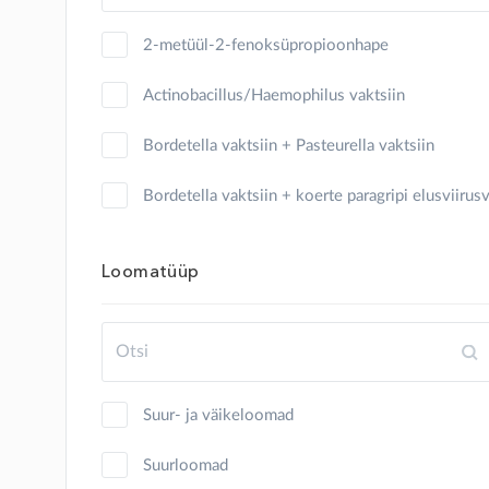
kilpkonn
2-metüül-2-fenoksüpropioonhape
kits
Actinobacillus/Haemophilus vaktsiin
koer
Bordetella vaktsiin + Pasteurella vaktsiin
konn
Bordetella vaktsiin + koerte paragripi elusviirus
küülik
Clostridium
Loomatüüp
lammas
Clostridium + Pasteurella vaktsiin
lind
Clostridium vaktsiin
merisiga
Cryptosporidium parvum, glükoproteiin gp40
Suur- ja väikeloomad
mesilane
Erysipelothrix inaktiveeritud vaktsiin
Suurloomad
mink