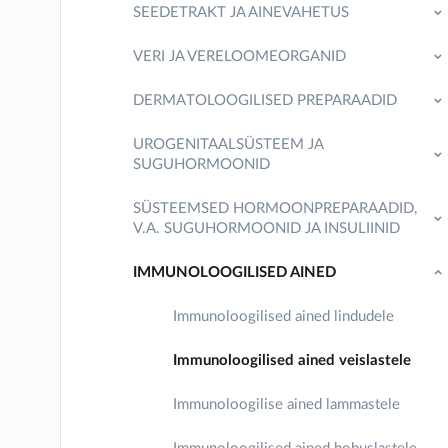
SEEDETRAKT JA AINEVAHETUS
VERI JA VERELOOMEORGANID
DERMATOLOOGILISED PREPARAADID
UROGENITAALSÜSTEEM JA
SUGUHORMOONID
SÜSTEEMSED HORMOONPREPARAADID,
V.A. SUGUHORMOONID JA INSULIINID
IMMUNOLOOGILISED AINED
Immunoloogilised ained lindudele
Immunoloogilised ained veislastele
Immunoloogilise ained lammastele