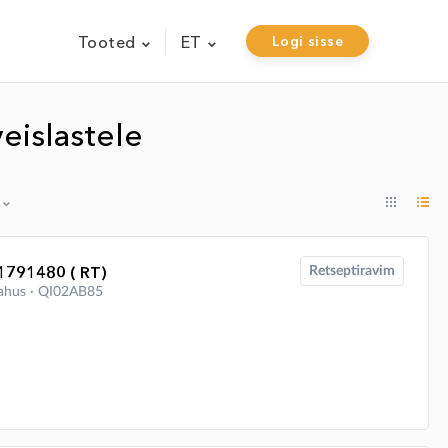
Tooted
ET
Logi sisse
eislastele
791480 ( RT)
Retseptiravim
elahus ∙ QI02AB85