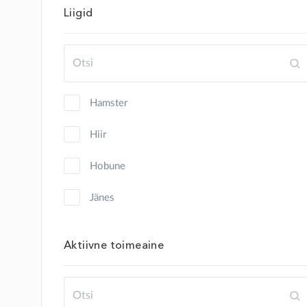
Liigid
hamster
hiir
hobune
jänes
kalkun
Aktiivne toimeaine
kana
kass