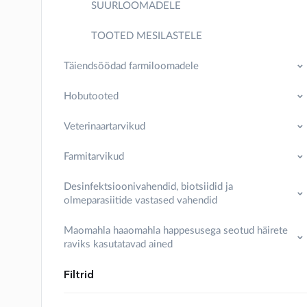
SUURLOOMADELE
TOOTED MESILASTELE
Täiendsöödad farmiloomadele
Hobutooted
Veterinaartarvikud
Farmitarvikud
Desinfektsioonivahendid, biotsiidid ja
olmeparasiitide vastased vahendid
Maomahla haaomahla happesusega seotud häirete
raviks kasutatavad ained
Filtrid