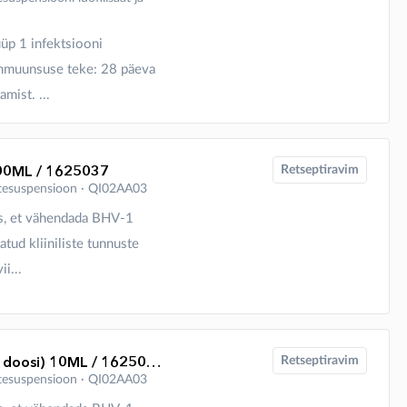
üüp 1 infektsiooni
Immuunsuse teke: 28 päeva
mist. ...
00ML / 1625037
Retseptiravim
süstesuspensioon ∙ QI02AA03
ks, et vähendada BHV-1
tud kliiniliste tunnuste
i...
BIOBOS IBR MARKER INACT.( 5 doosi) 10ML / 1625015
Retseptiravim
süstesuspensioon ∙ QI02AA03