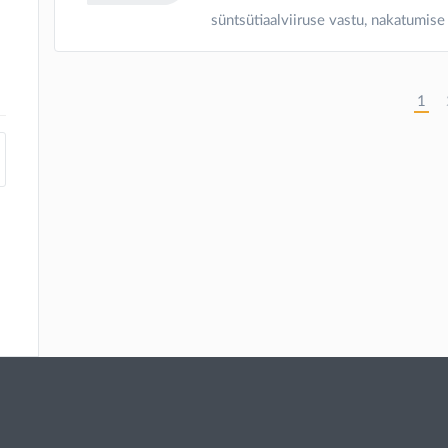
süntsütiaalviiruse vastu, nakatumise 
gade inaktiveeritud parvoviirusvaktsiin
1
s
n