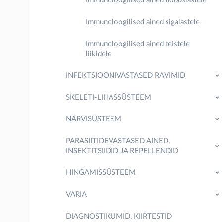
Immunoloogilised ained hobuslastele
Immunoloogilised ained sigalastele
Immunoloogilised ained teistele
liikidele
INFEKTSIOONIVASTASED RAVIMID
SKELETI-LIHASSÜSTEEM
NÄRVISÜSTEEM
PARASIITIDEVASTASED AINED,
INSEKTITSIIDID JA REPELLENDID
HINGAMISSÜSTEEM
VARIA
DIAGNOSTIKUMID, KIIRTESTID