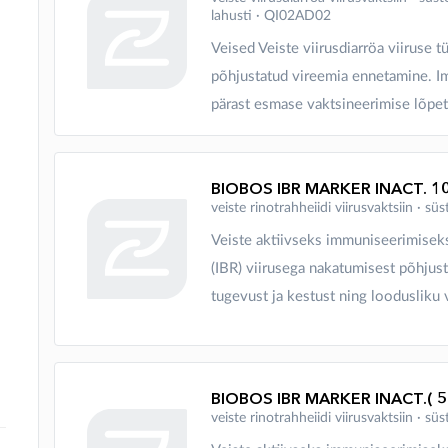
lahusti ∙ QI02AD02
Veised Veiste viirusdiarröa viiruse t
põhjustatud vireemia ennetamine. 
pärast esmase vaktsineerimise lõpeta
BIOBOS IBR MARKER INACT. 1
veiste rinotrahheiidi viirusvaktsiin ∙ 
Veiste aktiivseks immuniseerimise
(IBR) viirusega nakatumisest põhjusta
tugevust ja kestust ning loodusliku vi
veiste rinotrahheiidi viirusvaktsiin ∙ 