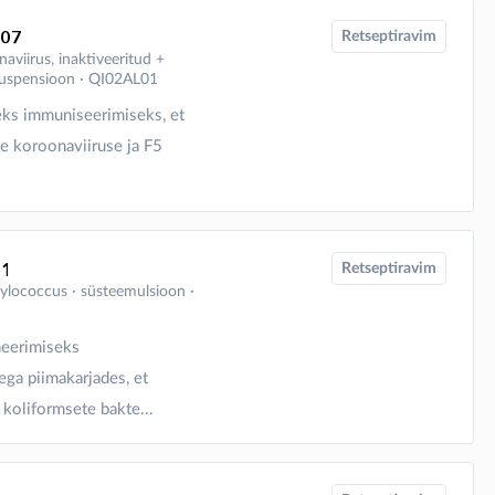
707
Retseptiravim
naviirus, inaktiveeritud +
tesuspensioon ∙ QI02AL01
seks immuniseerimiseks, et
te koroonaviiruse ja F5
01
Retseptiravim
hylococcus ∙ süsteemulsioon ∙
neerimiseks
ega piimakarjades, et
koliformsete bakte...