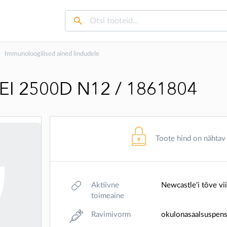
Immunoloogilised ained lindudele
EI 2500D N12 / 1861804
Toote hind on nähtav
Aktiivne
Newcastle'i tõve vi
toimeaine
Ravimivorm
okulonasaalsuspensi