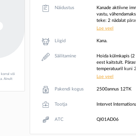
Näidustus
Kanade aktiivne imm
vastu, vähendamaks 
teke: 2 nädalat pära
Immuunsuse kestus: 
Loe veel
vaktsineerimist. Kai
maternaalsete anti
Liigid
Kana.
kestus vastab vakt
Säilitamine
Hoida külmkapis (2 
eest kaitstult. Pär
temperatuuril kuni 
 korral või
Loe veel
a. Ainult
Pakendi kogus
2500annus 12TK
Tootja
Intervet Internationa
ATC
QI01AD06