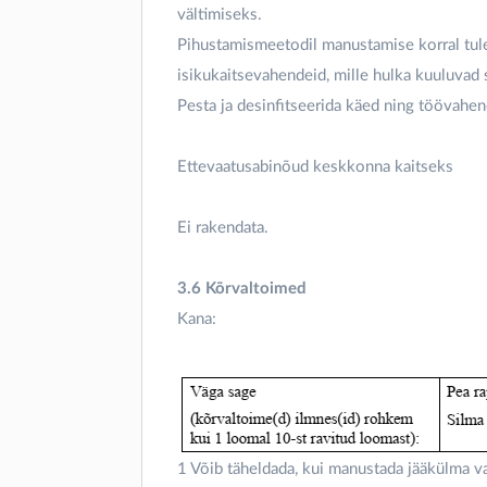
vältimiseks.
Pihustamismeetodil manustamise korral tule
isikukaitsevahendeid, mille hulka kuuluvad
Pesta ja desinfitseerida käed ning töövahen
Ettevaatusabinõud keskkonna kaitseks
Ei rakendata.
3.6 Kõrvaltoimed
Kana:
1 Võib täheldada, kui manustada jääkülma vak