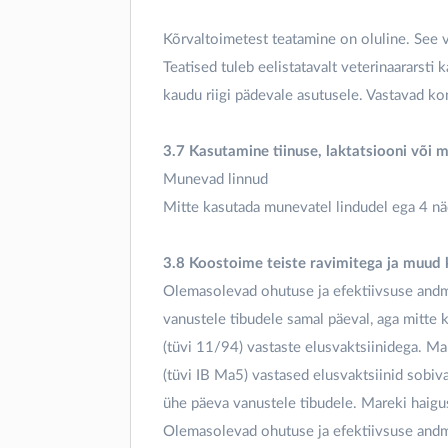
Kõrvaltoimetest teatamine on oluline. See v
Teatised tuleb eelistatavalt veterinaararsti
kaudu riigi pädevale asutusele. Vastavad k
3.7 Kasutamine tiinuse, laktatsiooni või 
Munevad linnud
Mitte kasutada munevatel lindudel ega 4 n
3.8 Koostoime teiste ravimitega ja muud
Olemasolevad ohutuse ja efektiivsuse andm
vanustele tibudele samal päeval, aga mitte 
(tüvi 11/94) vastaste elusvaktsiinidega. M
(tüvi IB Ma5) vastased elusvaktsiinid sobi
ühe päeva vanustele tibudele. Mareki haigus
Olemasolevad ohutuse ja efektiivsuse andme