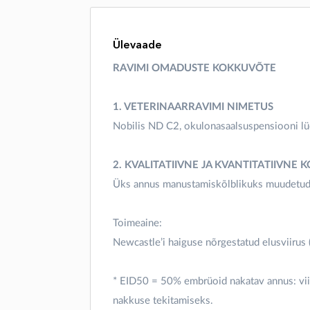
Ülevaade
RAVIMI OMADUSTE KOKKUVÕTE
1. VETERINAARRAVIMI NIMETUS
Nobilis ND C2, okulonasaalsuspensiooni lüo
2. KVALITATIIVNE JA KVANTITATIIVNE 
Üks annus manustamiskõlblikuks muudetud v
Toimeaine:
Newcastle’i haiguse nõrgestatud elusviirus
* EID50 = 50% embrüoid nakatav annus: viir
nakkuse tekitamiseks.