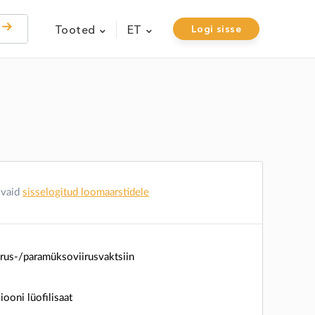
Tooted
ET
Logi sisse
 vaid
sisselogitud loomaarstidele
irus-/paramüksoviirusvaktsiin
ooni lüofilisaat