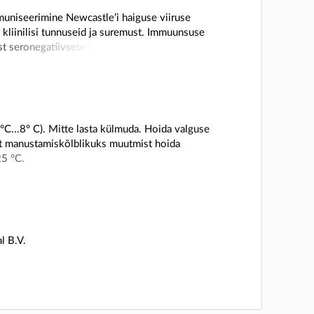
uniseerimine Newcastle’i haiguse viiruse
kliinilisi tunnuseid ja suremust. Immuunsuse
st seronegatiivsete lindude vaktsineerimist.
5 nädalat pärast seronegatiivsete lindude
tse algust on näidatud 2 nädalat pärast
kehadega lindude vaktsineerimist. Immuunsuse
sineerimisprogrammile.
°C...8° C). Mitte lasta külmuda. Hoida valguse
ast manustamiskõlblikuks muutmist hoida
25 °C.
l B.V.