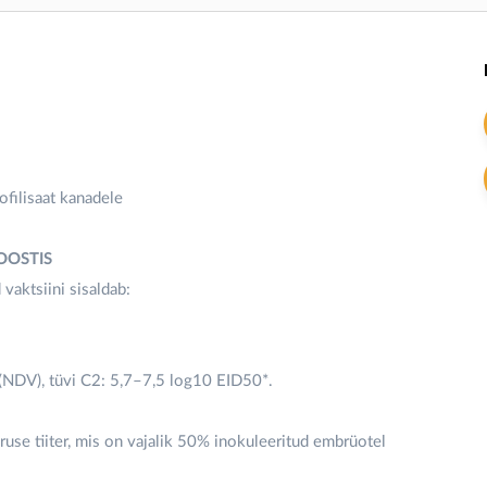
filisaat kanadele
KOOSTIS
aktsiini sisaldab:
 (NDV), tüvi C2: 5,7–7,5 log10 EID50*.
use tiiter, mis on vajalik 50% inokuleeritud embrüotel