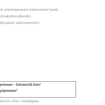
b veterinaarravimi käsitsemisel kanda
 silmakaitsevahendid.
did pärast vaktsineerimist.
tsiini silma-/ninatilgana.