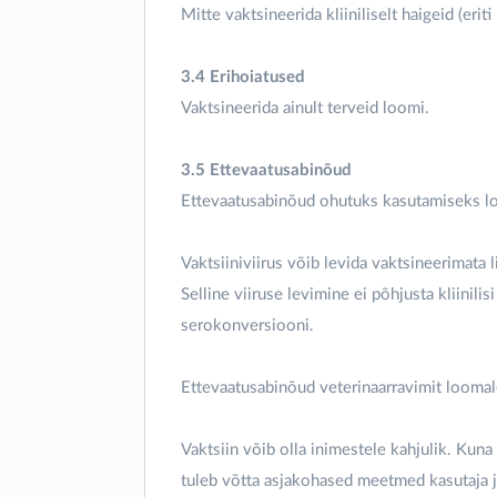
Mitte vaktsineerida kliiniliselt haigeid (erit
3.4 Erihoiatused
Vaktsineerida ainult terveid loomi.
3.5 Ettevaatusabinõud
Ettevaatusabinõud ohutuks kasutamiseks lo
Vaktsiiniviirus võib levida vaktsineerimata 
Selline viiruse levimine ei põhjusta kliinil
serokonversiooni.
Ettevaatusabinõud veterinaarravimit loomal
Vaktsiin võib olla inimestele kahjulik. Kuna
tuleb võtta asjakohased meetmed kasutaja j