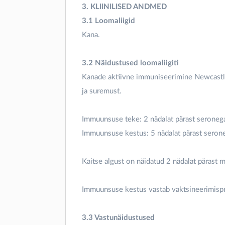
3. KLIINILISED ANDMED
3.1 Loomaliigid
Kana.
3.2 Näidustused loomaliigiti
Kanade aktiivne immuniseerimine Newcastle’
ja suremust.
Immuunsuse teke: 2 nädalat pärast seronega
Immuunsuse kestus: 5 nädalat pärast serone
Kaitse algust on näidatud 2 nädalat pärast 
Immuunsuse kestus vastab vaktsineerimisp
3.3 Vastunäidustused