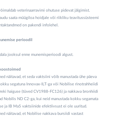
õimaldab veterinaarravimi ohutuse pidevat jälgimist.
 kaudu saata müügiloa hoidjale või riikliku teavitussüsteemi
ontaktandmed on pakendi infolehel.
munemise perioodil
ädala jooksul enne munemisperioodi algust.
 koostoimed
ed näitavad, et seda vaktsiini võib manustada ühe päeva
kokku segatuna Innovax-ILT-ga või Nobilise rinotrahheiidi
areki haiguse (tüved CV1988-FC126) ja nakkava bronhiidi
vad Nobilis ND C2-ga, kui neid manustada kokku segamata
e ja IB Ma5 vaktsiinide efektiivsust ei ole uuritud.
d näitavad, et Nobilise nakkava bursiidi vastast