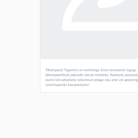
Tähelepanu! Tegemist on ravimitega. Enne tarvitamist lugege
tähelepanelikult pakendis olevat infolehte. Kaebuste püsimise
ravimi kõrvaltoimete tekkimisel pidage nõu arsti või apteekrig
veterinaarseks kasutamiseks!