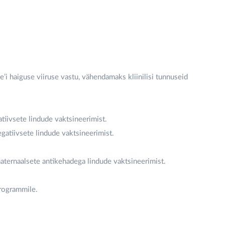
i haiguse viiruse vastu, vähendamaks kliinilisi tunnuseid
tiivsete lindude vaktsineerimist.
gatiivsete lindude vaktsineerimist.
maternaalsete antikehadega lindude vaktsineerimist.
rogrammile.