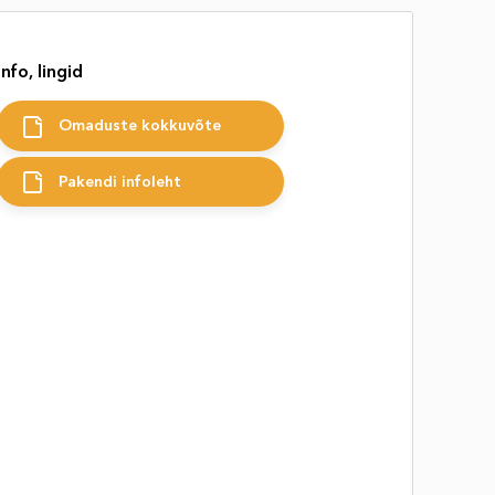
Info, lingid
Omaduste kokkuvõte
Pakendi infoleht