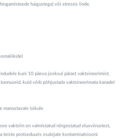
i hingamisteede haigustega) või stressis linde.
omaliikidel
lindudele kuni 10 päeva jooksul pärast vaktsineerimist.
isi tunnuseid, kuid võib põhjustada vaktsineerimata kanadel
e manustavale isikule
 see vaktsiin on valmistatud nõrgestatud elusviirustest,
a teiste protseduuris osalejate kontaminatsiooni